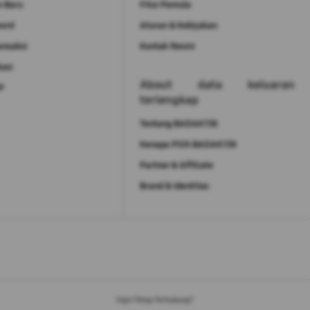
n Baru
Fitur Pemula
ord
Aturan & Kebijakan
ansaksi
Kontak Resmi
kasi
About data keluaran
P
terlengkap
Tentang BADAK138
Kenapa Pilih BADAK138
Partner & Affiliate
Brand & Identitas
Ingin Tetap Terhubung?