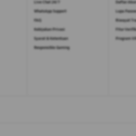
Live Chat 24/7
Daftar Aku
WhatsApp Support
Lupa Passw
FAQ
Riwayat Tr
Kebijakan Privasi
Fitur Verifi
Syarat & Ketentuan
Program VI
Responsible Gaming