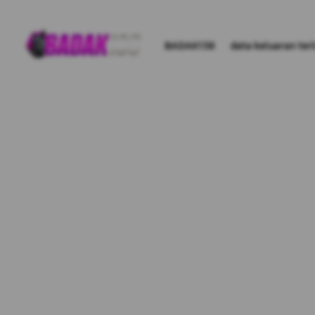
Skip
to
content
BADAK138
data keluaran te