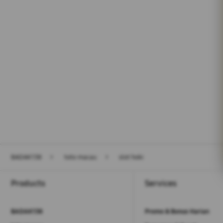
Layer Popup Close
BADAK138
>
toto macau
>
slot hoki
Footer Navigation
Products
Services
BADAK138
Promo & Bonus Harian